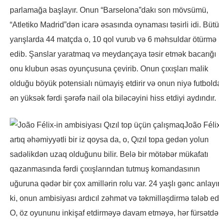
parlamağa başlayır. Onun “Barselona”dakı son mövsümü,
“Atletiko Madrid”dən icarə əsasında oynaması təsirli idi. Büt
yarışlarda 44 matçda o, 10 qol vurub və 6 məhsuldar ötürmə
edib. Şanslar yaratmaq və meydançaya təsir etmək bacarığı
onu klubun əsas oyunçusuna çevirib. Onun çıxışları malik
olduğu böyük potensialı nümayiş etdirir və onun niyə futbold
ən yüksək fərdi şərəfə nail ola biləcəyini hiss etdiyi aydındır.
João Féli
artıq əhəmiyyətli bir iz qoysa da, o, Qızıl topa gedən yolun
sadəlikdən uzaq olduğunu bilir. Belə bir mötəbər mükafatı
qazanmasında fərdi çıxışlarından tutmuş komandasının
uğuruna qədər bir çox amillərin rolu var. 24 yaşlı gənc anlayı
ki, onun ambisiyası ardıcıl zəhmət və təkmilləşdirmə tələb edi
O, öz oyununu inkişaf etdirməyə davam etməyə, hər fürsətd