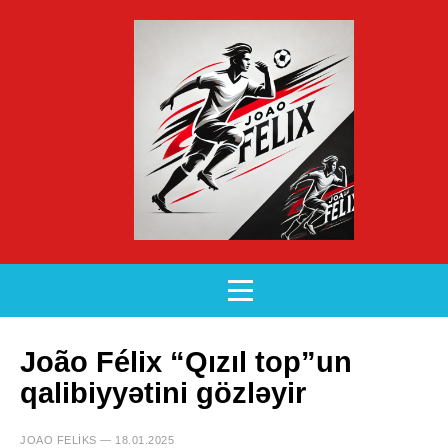
João Félix “Qızıl top”un
qalibiyyətini gözləyir
JOAO FELIKS — 18.01.2025