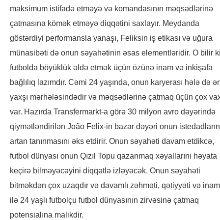
maksimum istifadə etməyə və komandasının məqsədlərinə
çatmasına kömək etməyə diqqətini saxlayır. Meydanda
göstərdiyi performansla yanaşı, Feliksin iş etikası və uğura
münasibəti də onun səyahətinin əsas elementləridir. O bilir ki
futbolda böyüklük əldə etmək üçün özünə inam və inkişafa
bağlılıq lazımdır. Cəmi 24 yaşında, onun karyerası hələ də ə
yaxşı mərhələsindədir və məqsədlərinə çatmaq üçün çox vax
var. Hazırda Transfermarkt-a görə 30 milyon avro dəyərində
qiymətləndirilən João Felix-in bazar dəyəri onun istedadların
artan tanınmasını əks etdirir. Onun səyahəti davam etdikcə,
futbol dünyası onun Qızıl Topu qazanmaq xəyallarını həyata
keçirə bilməyəcəyini diqqətlə izləyəcək. Onun səyahəti
bitməkdən çox uzaqdır və davamlı zəhməti, qətiyyəti və inam
ilə 24 yaşlı futbolçu futbol dünyasının zirvəsinə çatmaq
potensialına malikdir.