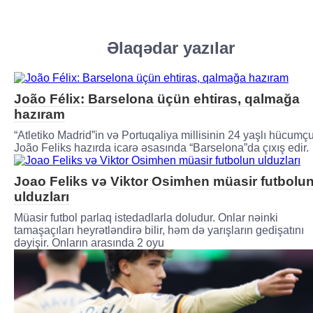
Əlaqədar yazılar
João Félix: Barselona üçün ehtiras, qalmağa
hazıram
“Atletiko Madrid”in və Portuqaliya millisinin 24 yaşlı hücumç
João Feliks hazırda icarə əsasında “Barselona”da çıxış edir.
Joao Feliks və Viktor Osimhen müasir futbolu
ulduzları
Müasir futbol parlaq istedadlarla doludur. Onlar nəinki
tamaşaçıları heyrətləndirə bilir, həm də yarışların gedişatını
dəyişir. Onların arasında 2 oyu