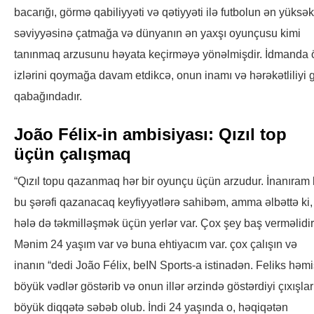
bacarığı, görmə qabiliyyəti və qətiyyəti ilə futbolun ən yüksək
səviyyəsinə çatmağa və dünyanın ən yaxşı oyunçusu kimi
tanınmaq arzusunu həyata keçirməyə yönəlmişdir. İdmanda 
izlərini qoymağa davam etdikcə, onun inamı və hərəkətliliyi 
qabağındadır.
João Félix-in ambisiyası: Qızıl top
üçün çalışmaq
“Qızıl topu qazanmaq hər bir oyunçu üçün arzudur. İnanıram k
bu şərəfi qazanacaq keyfiyyətlərə sahibəm, amma əlbəttə ki,
hələ də təkmilləşmək üçün yerlər var. Çox şey baş verməlidir
Mənim 24 yaşım var və buna ehtiyacım var. çox çalışın və
inanın “dedi João Félix, beIN Sports-a istinadən. Feliks həm
böyük vədlər göstərib və onun illər ərzində göstərdiyi çıxışlar
böyük diqqətə səbəb olub. İndi 24 yaşında o, həqiqətən