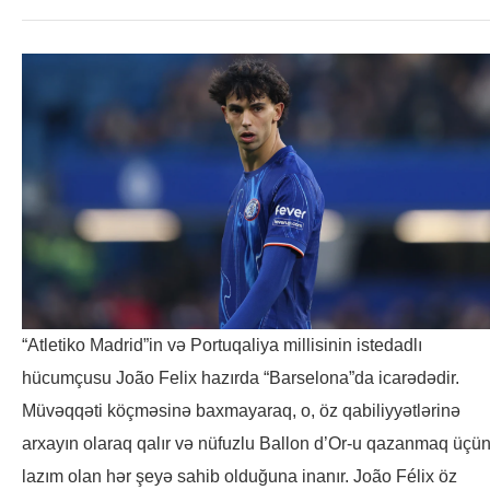
“Atletiko Madrid”in və Portuqaliya millisinin istedadlı
hücumçusu João Felix hazırda “Barselona”da icarədədir.
Müvəqqəti köçməsinə baxmayaraq, o, öz qabiliyyətlərinə
arxayın olaraq qalır və nüfuzlu Ballon d’Or-u qazanmaq üçü
lazım olan hər şeyə sahib olduğuna inanır. João Félix öz