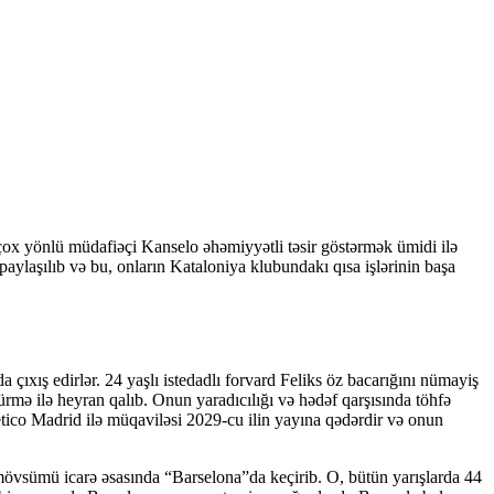
ox yönlü müdafiəçi Kanselo əhəmiyyətli təsir göstərmək ümidi ilə
paylaşılıb və bu, onların Kataloniya klubundakı qısa işlərinin başa
ıxış edirlər. 24 yaşlı istedadlı forvard Feliks öz bacarığını nümayiş
mə ilə heyran qalıb. Onun yaradıcılığı və hədəf qarşısında töhfə
ico Madrid ilə müqaviləsi 2029-cu ilin yayına qədərdir və onun
vsümü icarə əsasında “Barselona”da keçirib. O, bütün yarışlarda 44