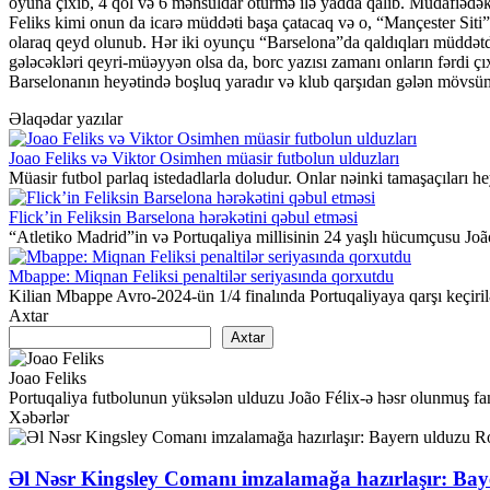
oyuna çıxıb, 4 qol və 6 məhsuldar ötürmə ilə yadda qalıb. Müdafiədə
Feliks kimi onun da icarə müddəti başa çatacaq və o, “Mançester Siti
olaraq qeyd olunub. Hər iki oyunçu “Barselona”da qaldıqları müddətdə
gələcəkləri qeyri-müəyyən olsa da, borc yazısı zamanı onların fərdi çıx
Barselonanın heyətində boşluq yaradır və klub qarşıdan gələn mövsüm
Əlaqədar yazılar
Joao Feliks və Viktor Osimhen müasir futbolun ulduzları
Müasir futbol parlaq istedadlarla doludur. Onlar nəinki tamaşaçıları hey
Flick’in Feliksin Barselona hərəkətini qəbul etməsi
“Atletiko Madrid”in və Portuqaliya millisinin 24 yaşlı hücumçusu João
Mbappe: Miqnan Feliksi penaltilər seriyasında qorxutdu
Kilian Mbappe Avro-2024-ün 1/4 finalında Portuqaliyaya qarşı keçirilə
Axtar
Axtar
Joao Feliks
Portuqaliya futbolunun yüksələn ulduzu João Félix-ə həsr olunmuş fan 
Xəbərlər
Əl Nəsr Kingsley Comanı imzalamağa hazırlaşır: Baye