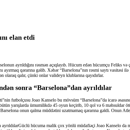
nı elan etdi
nselonun ayrıldığını rəsmən açıqlayıb. Hücum edən hücumçu Feliks və ç
nı ayırmaq qərarına gəlib. Xəbər “Barselona”nın rəsmi saytı vasitəsi ilə 
olaraq qalır, çünki onlar valideyn klublarına qayıdırlar.
ndən sonra “Barselona”dan ayrıldılar
i”nin futbolçusu Joao Kanselo bu mövsüm “Barselona”da icarə əsasında ç
tün yarışlarda ümumilikdə 45 oyun keçirib, 10 qol və 6 məhsuldar ötür
 Barselona onun qalma müddətini uzatmamaq qərarına gəldi. Onun Atlet
Güclü hücuma malik çox yönlü müdafiəçi Joao Kanselo da mö