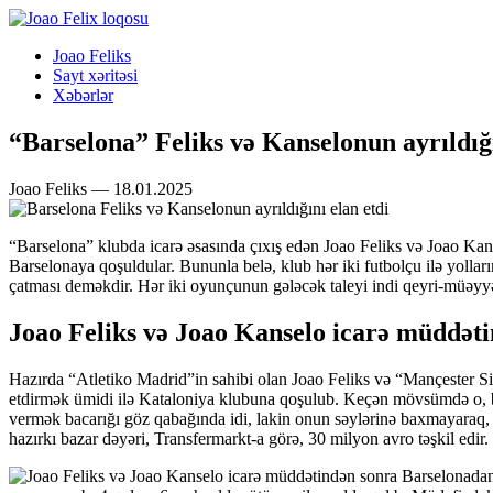
Joao Feliks
Sayt xəritəsi
Xəbərlər
“Barselona” Feliks və Kanselonun ayrıldığı
Joao Feliks — 18.01.2025
“Barselona” klubda icarə əsasında çıxış edən Joao Feliks və Joao Ka
Barselonaya qoşuldular. Bununla belə, klub hər iki futbolçu ilə yolları
çatması deməkdir. Hər iki oyunçunun gələcək taleyi indi qeyri-müəyyən 
Joao Feliks və Joao Kanselo icarə müddəti
Hazırda “Atletiko Madrid”in sahibi olan Joao Feliks və “Mançester Sit
etdirmək ümidi ilə Kataloniya klubuna qoşulub. Keçən mövsümdə o, bü
vermək bacarığı göz qabağında idi, lakin onun səylərinə baxmayaraq,
hazırkı bazar dəyəri, Transfermarkt-a görə, 30 milyon avro təşkil edir.