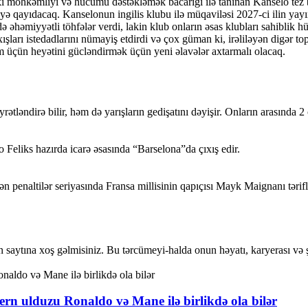
ki möhkəmliyi və hücumu dəstəkləmək bacarığı ilə tanınan Kanselo tez
”yə qayıdacaq. Kanselonun ingilis klubu ilə müqaviləsi 2027-ci ilin ya
 əhəmiyyətli töhfələr verdi, lakin klub onların əsas klubları sahiblik 
ışları istedadlarını nümayiş etdirdi və çox güman ki, irəliləyən digər t
 üçün heyətini gücləndirmək üçün yeni əlavələr axtarmalı olacaq.
rətləndirə bilir, həm də yarışların gedişatını dəyişir. Onların arasında 2
 Feliks hazırda icarə əsasında “Barselona”da çıxış edir.
n penaltilər seriyasında Fransa millisinin qapıçısı Mayk Maignanı tərif
saytına xoş gəlmisiniz. Bu tərcümeyi-halda onun həyatı, karyerası və şə
rn ulduzu Ronaldo və Mane ilə birlikdə ola bilər