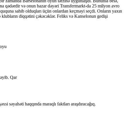
 bir zamanda Barselonanın oyun tərzinə uyğunlaşdı. Bununla belə,
yına qədərdir və onun bazar dəyəri Transfermarkt-da 25 milyon avro
hüququna sahib olduqları üçün onlardan keçməyi seçdi. Onların yaxın
op klubların diqqətini çəkəcəklər. Feliks və Kanselonun gedişi
 oyu
ləyib. Qar
xsi səyahəti haqqında maraqlı faktları araşdıracağıq.